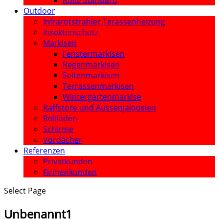
Rollo Standard
Outdoor
Infrarotstrahler Terassenheizung
Insektenschutz
Markisen
Fenstermarkisen
Regenmarkisen
Seitenmarkisen
Terrassenmarkisen
Wintergartenmarkise
Raffstore und Aussenjalousien
Rollläden
Schirme
Vordächer
Referenzen
Privatkunden
Firmenkunden
Select Page
Unbenannt1