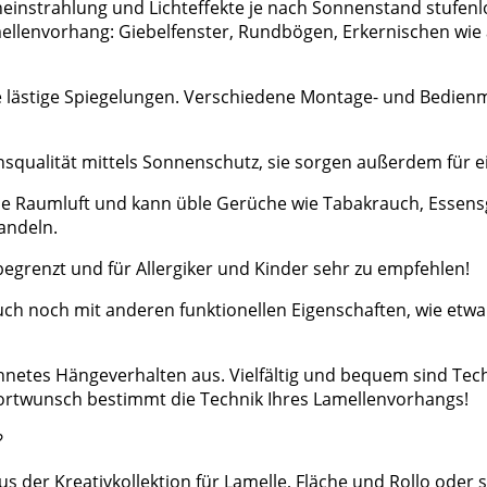
neinstrahlung und Lichteffekte je nach Sonnenstand stufe
envorhang: Giebelfenster, Rundbögen, Erkernischen wie auc
sie lästige Spiegelungen. Verschiedene Montage- und Bedie
squalität mittels Sonnenschutz, sie sorgen außerdem für e
t die Raumluft und kann üble Gerüche wie Tabakrauch, Essen
andeln.
nbegrenzt und für Allergiker und Kinder sehr zu empfehlen!
uch noch mit anderen funktionellen Eigenschaften, wie etwa
chnetes Hängeverhalten aus. Vielfältig und bequem sind Tec
fortwunsch bestimmt die Technik Ihres Lamellenvorhangs!
?
s der Kreativkollektion für Lamelle, Fläche und Rollo oder 