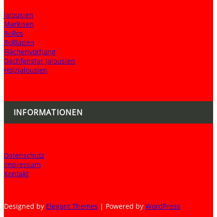
Jalousien
Markisen
Rollos
Rollläden
Flächenvorhang
Dachfenster Jalousien
Holzjalousien
INFORMATIONEN
Datenschutz
Impressum
Kontakt
Designed by
Elegant Themes
| Powered by
WordPress