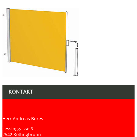
KONTAKT
Herr Andreas Bures
Lessinggasse 6
2542 Kottingbrunn