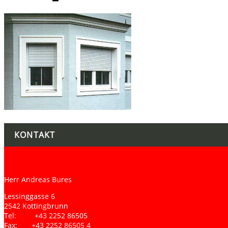
KONTAKT
Herr Andreas Bures
Lessinggasse 6
2542 Kottingbrunn
Tel: +43 2252 86505
Fax: +43 2252 86505 4