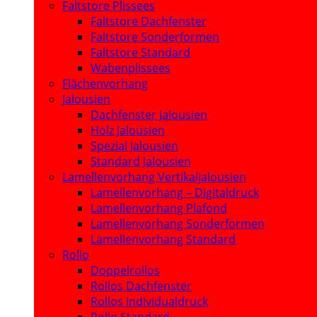
Faltstore Plissees
Faltstore Dachfenster
Faltstore Sonderformen
Faltstore Standard
Wabenplissees
Flächenvorhang
Jalousien
Dachfenster Jalousien
Holz Jalousien
Spezial Jalousien
Standard Jalousien
Lamellenvorhang Vertikaljalousien
Lamellenvorhang – Digitaldruck
Lamellenvorhang Plafond
Lamellenvorhang Sonderformen
Lamellenvorhang Standard
Rollo
Doppelrollos
Rollos Dachfenster
Rollos Individualdruck