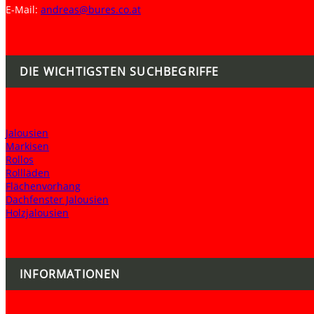
E-Mail:
andreas@bures.co.at
DIE WICHTIGSTEN SUCHBEGRIFFE
Jalousien
Markisen
Rollos
Rollläden
Flächenvorhang
Dachfenster Jalousien
Holzjalousien
INFORMATIONEN