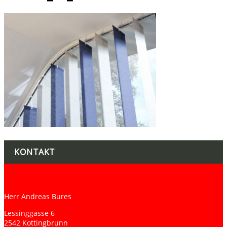
KONTAKT
Herr Andreas Bures
Lessinggasse 6
2542 Kottingbrunn