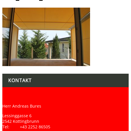
KONTAKT
Herr Andreas Bures
Lessinggasse 6
2542 Kottingbrunn
Tel: +43 2252 86505