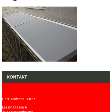
KONTAKT
Herr Andreas Bures
Lessinggasse 6
2542 Kottingbrunn