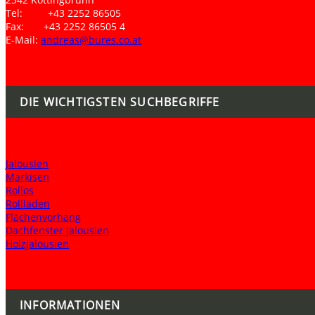
Tel: +43 2252 86505
Fax: +43 2252 86505 4
E-Mail:
andreas@bures.co.at
DIE WICHTIGSTEN SUCHBEGRIFFE
Jalousien
Markisen
Rollos
Rollläden
Flächenvorhang
Dachfenster Jalousien
Holzjalousien
INFORMATIONEN