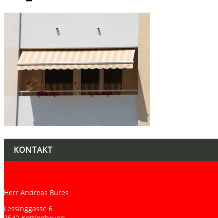
KONTAKT
Herr Andreas Bures
Lessinggasse 6
2542 Kottingbrunn