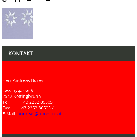
KONTAKT
Herr Andreas Bures
Lessinggasse 6
2542 Kottingbrunn
Tel: +43 2252 86505
Fax: +43 2252 86505 4
E-Mail:
andreas@bures.co.at