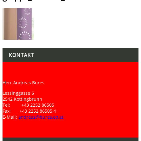
KONTAKT
Herr Andreas Bures
Lessinggasse 6
2542 Kottingbrunn
Tel: +43 2252 86505
Fax: +43 2252 86505 4
E-Mail:
andreas@bures.co.at