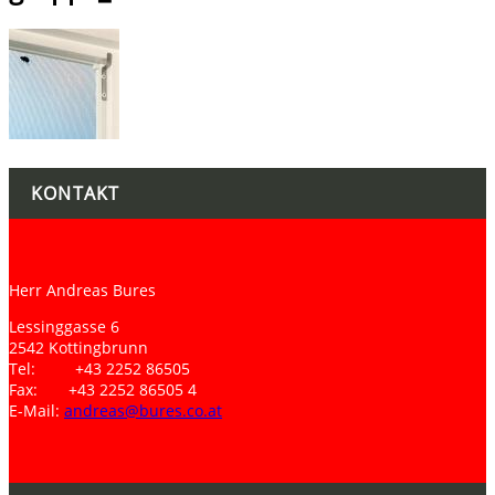
KONTAKT
Herr Andreas Bures
Lessinggasse 6
2542 Kottingbrunn
Tel: +43 2252 86505
Fax: +43 2252 86505 4
E-Mail:
andreas@bures.co.at