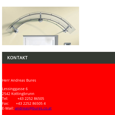
KONTAKT
Herr Andreas Bures
Lessinggasse 6
2542 Kottingbrunn
Tel: +43 2252 86505
Fax: +43 2252 86505 4
E-Mail:
andreas@bures.co.at