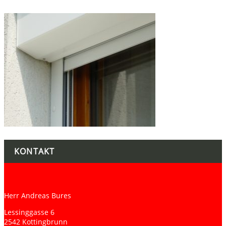
KONTAKT
Herr Andreas Bures
Lessinggasse 6
2542 Kottingbrunn